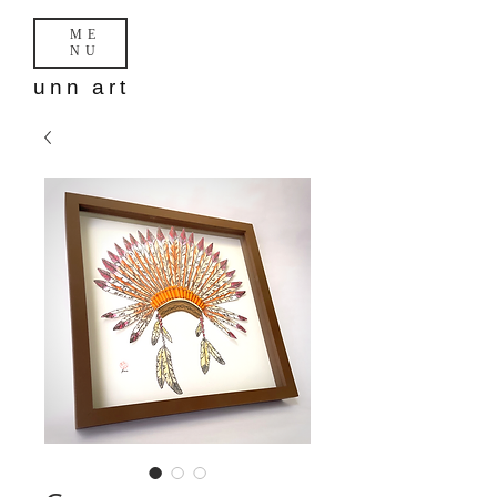
ME
NU
unn art