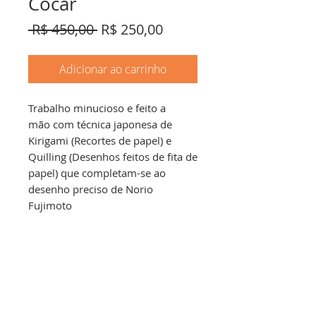
Cocar
Preço
Preço
 R$ 450,00 
R$ 250,00
normal
promocional
Adicionar ao carrinho
Trabalho minucioso e feito a
mão com técnica japonesa de
Kirigami (Recortes de papel) e
Quilling (Desenhos feitos de fita de
papel) que completam-se ao
desenho preciso de Norio
Fujimoto
INFORMAÇÕES DA OBRA
Quadro em moldura caixa com vidro
INFORMAÇÕES DE ENVIO
Tamanho: 30 x 30 cm
Espessura: 3,5 cm
Envio em até 10 dias úteis.