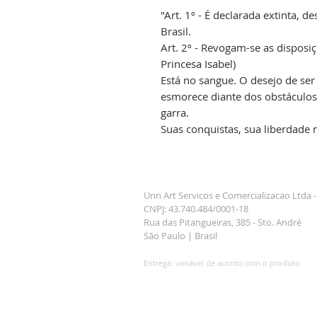
"Art. 1º - É declarada extinta, d
Brasil.
Art. 2º - Revogam-se as disposiç
Princesa Isabel)
Está no sangue. O desejo de ser
esmorece diante dos obstáculos.
garra.
Suas conquistas, sua liberdade 
Unn Art Servicos e Comercializacao Ltda 
CNPJ: 43.740.484/0001-18
Rua das Pitangueiras, 385 - Sto. André
São Paulo | Brasil
Entrega:
variável de acordo com o produto