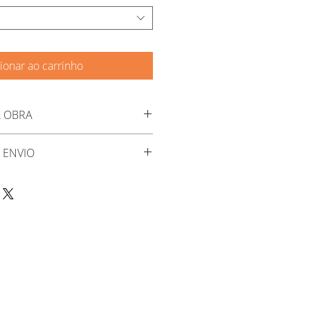
ionar ao carrinho
 OBRA
ie "Mulheres" exposta na Casa da
 ENVIO
dura considerar 30 dias úteis para
ista sobre tela (Painel) por Norio
 o envio será em até 10 dias úteis.
0m
uante preta